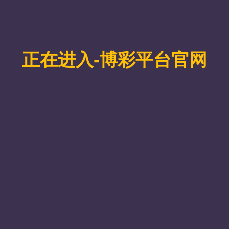
考试时间：
202
5
年
3
月
2
9
日（星期
六
）
8:40
；
）
上午
验证
时间：
202
5
年
3
月
2
9
日（星期
六
）
13
:
0
0
；
）
下午
考试时间：
202
5
年
3
月
2
9
日（星期
六
）
13
:40
。
）
下午
验证地点
t365在线唯一官网
北门
。
考试地点
市静海区团泊体育中心田径场
。
考生名单
体育考试分为上午和下午进行，各位考生请记住本人
特别说明（只针对有运动等级的运动员考生）
部分具有运动员等级的考生需要在
3
月
29
日参加国家体
时间组织的高职分类体育考试。鉴于该情况，此类考
365在线唯一官网田径场进行补考。此次补考只针对考